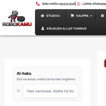
Siirry
Soita meille 0453323546
Lähetä whatsapp
sisältöön
ETUSIVU
KAUPPA
KIRJAUDU & LUO TUNNUS
AI-haku
Etsi varaosaa, mallia tai kuvaile ongelma.
✨