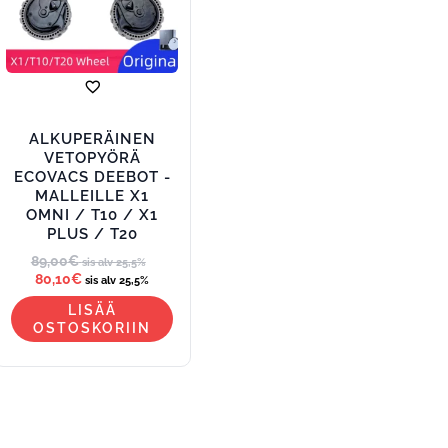
ALKUPERÄINEN
VETOPYÖRÄ
ECOVACS DEEBOT -
MALLEILLE X1
OMNI / T10 / X1
PLUS / T20
89,00
€
sis alv 25,5%
80,10
€
sis alv 25,5%
LISÄÄ
OSTOSKORIIN