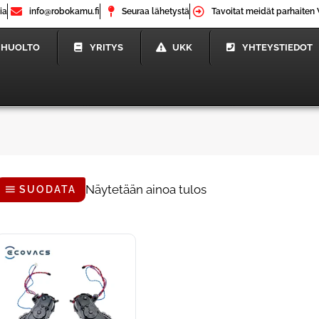
ia
info@robokamu.fi
Seuraa lähetystä
Tavoitat meidät parhaiten 
HUOLTO
YRITYS
UKK
YHTEYSTIEDOT
Näytetään ainoa tulos
SUODATA