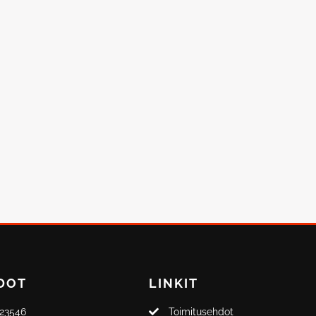
DOT
LINKIT
323546
Toimitusehdot