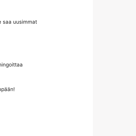
 se saa uusimmat
hingoittaa
empään!