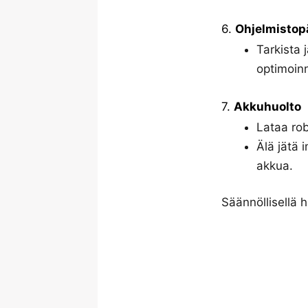
6.
Ohjelmistop
Tarkista 
optimoinn
7.
Akkuhuolto
Lataa rob
Älä jätä 
akkua.
Säännöllisellä h