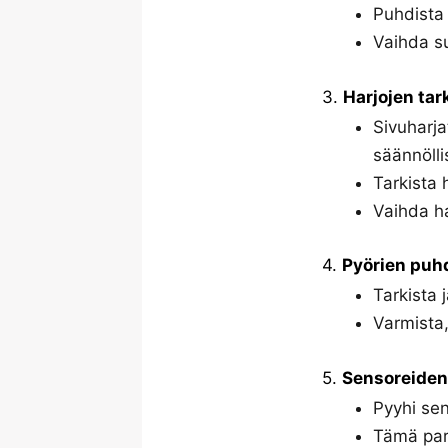
Puhdista 
Vaihda su
3.
Harjojen tar
Sivuharja
säännölli
Tarkista h
Vaihda ha
4.
Pyörien puh
Tarkista 
Varmista,
5.
Sensoreiden 
Pyyhi sens
Tämä para