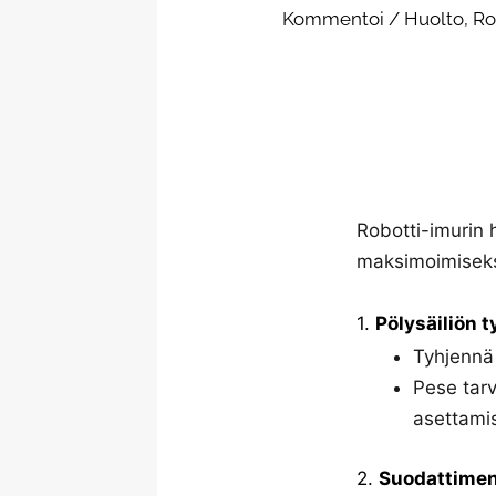
Kommentoi
/
Huolto
,
Ro
Robotti-imurin 
maksimoimiseks
1.
Pölysäiliön 
Tyhjennä 
Pese tarv
asettamis
2.
Suodattimen