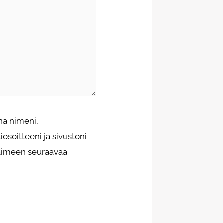
na nimeni,
osoitteeni ja sivustoni
aimeen seuraavaa