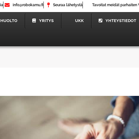
ia
info@robokamu.fi
Seuraa lähetystä
Tavoitat meidät parhaiten 
HUOLTO
YRITYS
UKK
YHTEYSTIEDOT