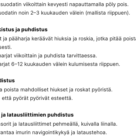
suodatin viikoittain kevyesti napauttamalla pöly pois.
odatin noin 2–3 kuukauden välein (mallista riippuen).
kistus ja puhdistus
t ja pääharja keräävät hiuksia ja roskia, jotka pitää pois
sesti.
arjat viikoittain ja puhdista tarvittaessa.
rjat 6–12 kuukauden välein kulumisesta riippuen.
distus
ja poista mahdolliset hiukset ja roskat pyöristä.
 että pyörät pyörivät esteettä.
ja latausliittimien puhdistus
orit ja latausliittimet pehmeällä, kuivalla liinalla.
ntaa imurin navigointikykyä ja lataustehoa.