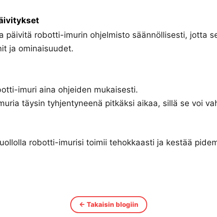
äivitykset
ja päivitä robotti-imurin ohjelmisto säännöllisesti, jotta
it ja ominaisuudet.
otti-imuri aina ohjeiden mukaisesti.
imuria täysin tyhjentyneenä pitkäksi aikaa, sillä se voi va
uollolla robotti-imurisi toimii tehokkaasti ja kestää pid
← Takaisin blogiin