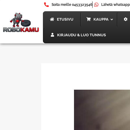
Siirry
Soita meille 0453323546
Lähetä whatsapp
sisältöön
ETUSIVU
KAUPPA
KIRJAUDU & LUO TUNNUS