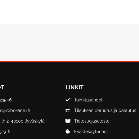
OT
LINKIT
323546
Toimitusehdot
fo@robokamu.fi
Tilauksen peruutus ja palautus
 lh 2, 40100 Jyväskylä
Tietosuojaseloste
329-6
Evästekäytännöt