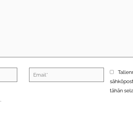
Email*
Tallen
sähköposti
tähän sel
.