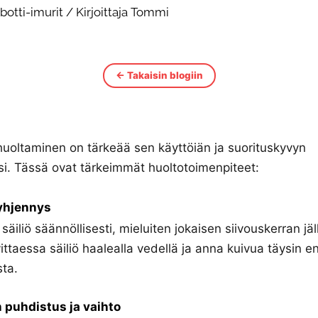
botti-imurit
/ Kirjoittaja
Tommi
← Takaisin blogiin
huoltaminen on tärkeää sen käyttöiän ja suorituskyvyn
i. Tässä ovat tärkeimmät huoltotoimenpiteet:
tyhjennys
säiliö säännöllisesti, mieluiten jokaisen siivouskerran jä
ittaessa säiliö haalealla vedellä ja anna kuivua täysin e
ta.
 puhdistus ja vaihto