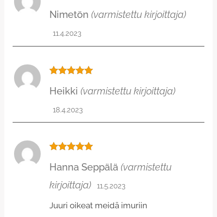
Arvostelu
Nimetön
(varmistettu kirjoittaja)
tuotteesta:
5
/ 5
11.4.2023
Arvostelu
Heikki
(varmistettu kirjoittaja)
tuotteesta:
5
/ 5
18.4.2023
Arvostelu
Hanna Seppälä
(varmistettu
tuotteesta:
5
/ 5
kirjoittaja)
11.5.2023
Juuri oikeat meidä imuriin