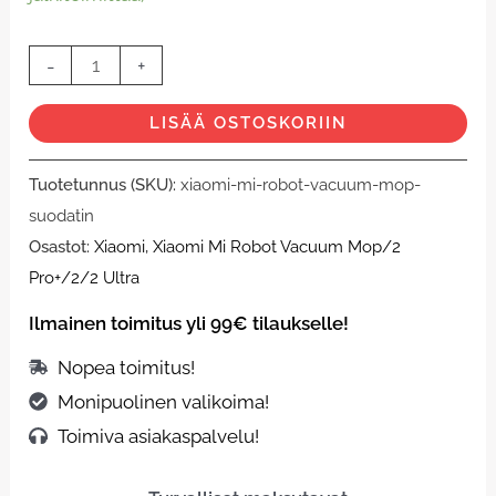
Suodatin
-
+
(2kpl)
määrä
LISÄÄ OSTOSKORIIN
Tuotetunnus (SKU):
xiaomi-mi-robot-vacuum-mop-
suodatin
Osastot:
Xiaomi
,
Xiaomi Mi Robot Vacuum Mop/2
Pro+/2/2 Ultra
Ilmainen toimitus yli 99€ tilaukselle!
Nopea toimitus!
Monipuolinen valikoima!
Toimiva asiakaspalvelu!