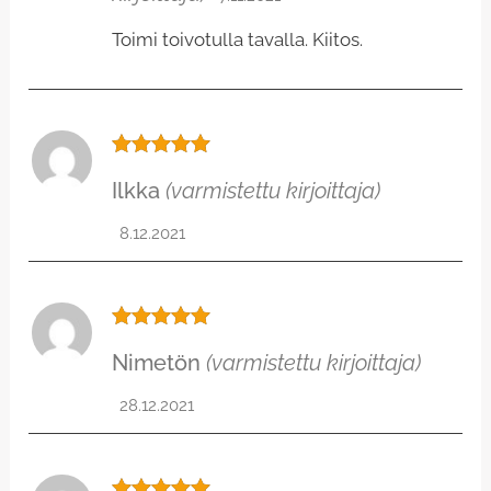
Toimi toivotulla tavalla. Kiitos.
Arvostelu
Ilkka
(varmistettu kirjoittaja)
tuotteesta:
5
/ 5
8.12.2021
Arvostelu
Nimetön
(varmistettu kirjoittaja)
tuotteesta:
5
/ 5
28.12.2021