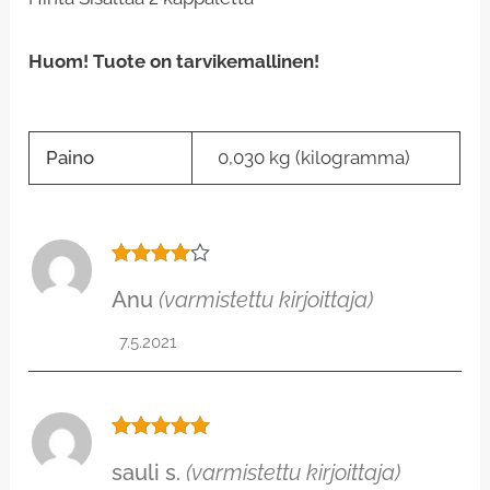
Huom! Tuote on tarvikemallinen!
Paino
0,030 kg (kilogramma)
Arvostel
Anu
(varmistettu kirjoittaja)
u
tuotteest
a:
4
/ 5
7.5.2021
Arvostelu
sauli s.
(varmistettu kirjoittaja)
tuotteesta:
5
/ 5