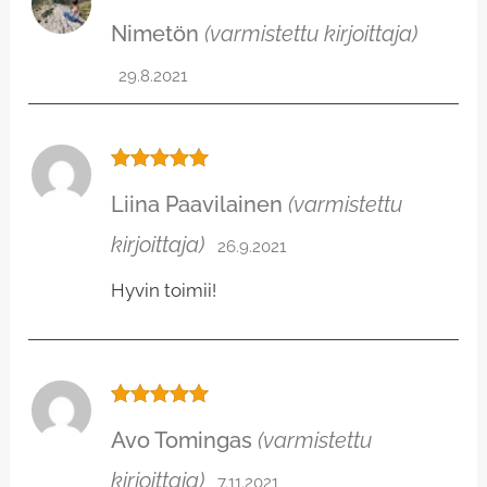
Arvostelu
Nimetön
(varmistettu kirjoittaja)
tuotteesta:
5
/ 5
29.8.2021
Arvostelu
Liina Paavilainen
(varmistettu
tuotteesta:
5
/ 5
kirjoittaja)
26.9.2021
Hyvin toimii!
Arvostelu
Avo Tomingas
(varmistettu
tuotteesta:
5
/ 5
kirjoittaja)
7.11.2021