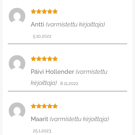
Arvostelu
Antti
(varmistettu kirjoittaja)
tuotteesta:
5
/ 5
5.10.2022
Arvostelu
Päivi Hollender
(varmistettu
tuotteesta:
5
/ 5
kirjoittaja)
8.11.2022
Arvostelu
Maarit
(varmistettu kirjoittaja)
tuotteesta:
5
/ 5
25.1.2023