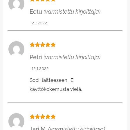
Arvostelu
Eetu
(varmistettu kirjoittaja)
tuotteesta:
5
/ 5
2.1.2022
Arvostelu
Petri
(varmistettu kirjoittaja)
tuotteesta:
5
/ 5
12.1.2022
Sopii laitteeseen . Ei
käyttökokemusta vielä.
Arvostelu
Jari M.
(varmistettu kirjoittaja)
tuotteesta: