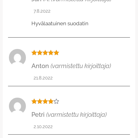
5
/ 5
7.8.2022
Hyvälaatuinen suodatin
Arvostelu
Anton
(varmistettu kirjoittaja)
tuotteesta:
5
/ 5
21.8.2022
Arvostel
Petri
(varmistettu kirjoittaja)
u
tuotteest
a:
4
/ 5
2.10.2022