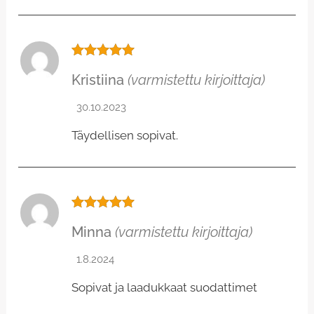
Arvostelu
Kristiina
(varmistettu kirjoittaja)
tuotteesta:
5
/ 5
30.10.2023
Täydellisen sopivat.
Arvostelu
Minna
(varmistettu kirjoittaja)
tuotteesta:
5
/ 5
1.8.2024
Sopivat ja laadukkaat suodattimet