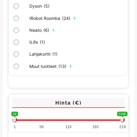
Dyson
(5)
IRobot Roomba
(24)
Neato
(6)
ILife
(1)
Lahjakortti
(1)
Muut tuotteet
(13)
Hinta (€)
1€
219€
1
56
110
165
219