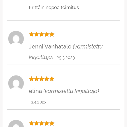
Erittäin nopea toimitus
Arvostelu
Jenni Vanhatalo
(varmistettu
tuotteesta:
5
/ 5
kirjoittaja)
29.3.2023
Arvostelu
elina
(varmistettu kirjoittaja)
tuotteesta:
5
/ 5
3.4.2023