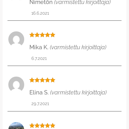
Nimetön
(varmistettu kirjoittaja)
tuotteesta:
5
/ 5
16.6.2021
Arvostelu
Mika K.
(varmistettu kirjoittaja)
tuotteesta:
5
/ 5
6.7.2021
Arvostelu
Elina S.
(varmistettu kirjoittaja)
tuotteesta:
5
/ 5
29.7.2021