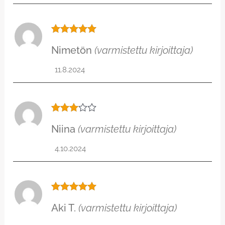
Arvostelu
Nimetön
(varmistettu kirjoittaja)
tuotteesta:
5
/ 5
11.8.2024
Arvos
Niina
(varmistettu kirjoittaja)
telu
tuottee
sta:
3
4.10.2024
/ 5
Arvostelu
Aki T.
(varmistettu kirjoittaja)
tuotteesta:
5
/ 5