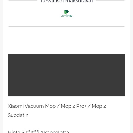
Turvalliset maksutavat
Kuvaus
Lisätiedot
Arviot (30)
Xiaomi Vacuum Mop / Mop 2 Pro+ / Mop 2
Suodatin
Hinta Sisältää 2 kappaletta