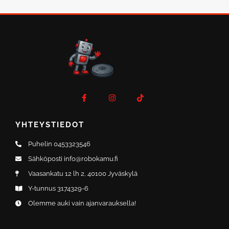
F
I
T
a
n
i
c
s
k
e
t
t
b
a
o
o
g
k
YHTEYSTIEDOT
o
r
k
a
-
m
Puhelin 0453323546
f
Sähköposti info@robokamu.fi
Vaasankatu 12 lh 2, 40100 Jyväskylä
Y-tunnus 3174329-6
Olemme auki vain ajanvarauksella!