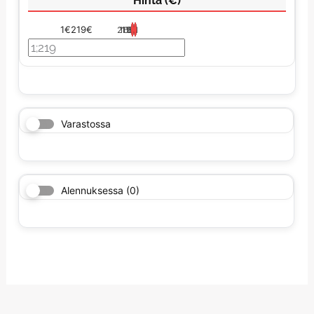
Hinta (€)
1€
219€
219
165
110
56
1
Varastossa
Alennuksessa
(0)