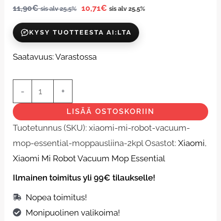
Vacuum
11,90
€
10,71
€
sis alv 25,5%
sis alv 25,5%
Mop
KYSY TUOTTEESTA AI:LTA
Essential
Moppausliina
Saatavuus:
Varastossa
(2kpl)
määrä
-
+
LISÄÄ OSTOSKORIIN
Tuotetunnus (SKU):
xiaomi-mi-robot-vacuum-
mop-essential-moppausliina-2kpl
Osastot:
Xiaomi
,
Xiaomi Mi Robot Vacuum Mop Essential
Ilmainen toimitus yli 99€ tilaukselle!
Nopea toimitus!
Monipuolinen valikoima!