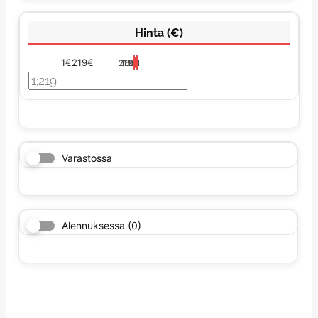
Hinta (€)
1€
219€
219
165
110
56
1
Varastossa
Alennuksessa
(0)