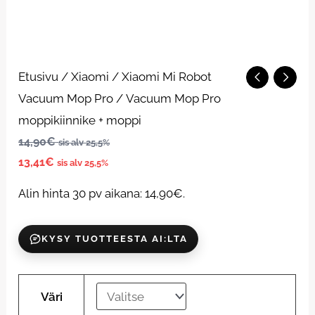
Vacuum
Etusivu
/
Xiaomi
/
Xiaomi Mi Robot
Mop
Vacuum Mop Pro
/ Vacuum Mop Pro
Pro
moppikiinnike + moppi
moppikiinnike
14,90
€
sis alv 25,5%
13,41
€
+
sis alv 25,5%
moppi
Alin hinta 30 pv aikana:
14,90
€
.
määrä
KYSY TUOTTEESTA AI:LTA
Väri