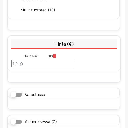
Muut tuotteet
(13)
Hinta (€)
1€
219€
219
165
110
56
1
Varastossa
Alennuksessa
(0)