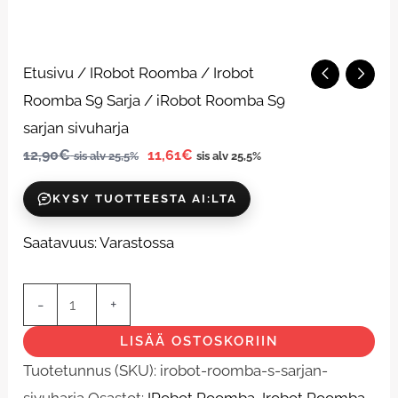
iRobot
Etusivu
/
IRobot Roomba
/
Irobot
Roomba
Roomba S9 Sarja
/ iRobot Roomba S9
S9
sarjan sivuharja
sarjan
12,90
€
11,61
€
sis alv 25,5%
sis alv 25,5%
sivuharja
KYSY TUOTTEESTA AI:LTA
määrä
Saatavuus:
Varastossa
-
+
LISÄÄ OSTOSKORIIN
Tuotetunnus (SKU):
irobot-roomba-s-sarjan-
sivuharja
Osastot:
IRobot Roomba
,
Irobot Roomba