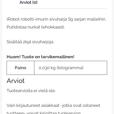
Arviot (0)
iRobot robotti-imurin sivuharja S9 sarjan malleihin.
Puhdistaa nurkat tehokkaasti.
Sisältää 2kpl sivuharjoja.
Huom! Tuote on tarvikemallinen!
Paino
0,030 kg (kilogramma)
Arviot
Tuotearvioita ei vielä ole.
Vain kirjautuneet asiakkaat -jotka ovat ostaneet
tuotteen- voivat kirjoittaa tuotearvion.