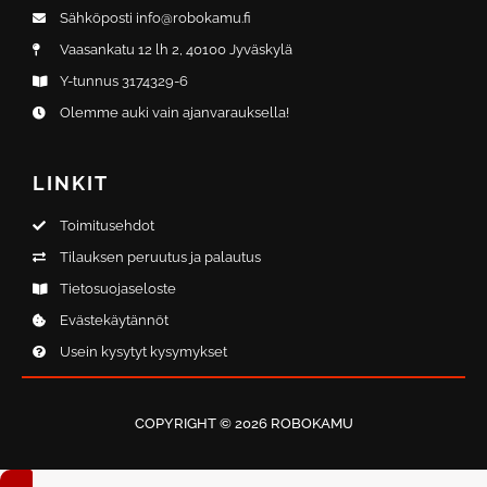
f
Sähköposti info@robokamu.fi
Vaasankatu 12 lh 2, 40100 Jyväskylä
Y-tunnus 3174329-6
Olemme auki vain ajanvarauksella!
LINKIT
Toimitusehdot
Tilauksen peruutus ja palautus
Tietosuojaseloste
Evästekäytännöt
Usein kysytyt kysymykset
COPYRIGHT © 2026 ROBOKAMU