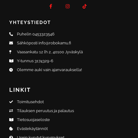
a
n
i
c
s
k
e
t
t
b
a
o
o
g
k
YHTEYSTIEDOT
o
r
k
a
-
m
Puhelin 0453323546
f
Sähköposti info@robokamu.fi
Vaasankatu 12 lh 2, 40100 Jyväskylä
Y-tunnus 3174329-6
Olemme auki vain ajanvarauksella!
LINKIT
Toimitusehdot
Tilauksen peruutus ja palautus
Tietosuojaseloste
Evästekäytännöt
Usein kysytyt kysymykset