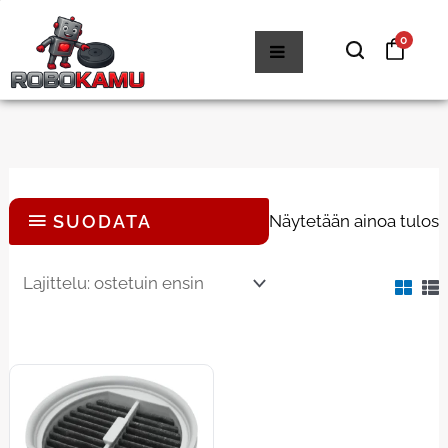
Siirry
0
sisältöön
SUODATA
Näytetään ainoa tulos