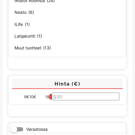
IRobot Roomba
(24)
Neato
(6)
ILife
(1)
Lahjakortti
(1)
Muut tuotteet
(13)
Hinta (€)
9€
10€
10
10
10
9
9
Varastossa