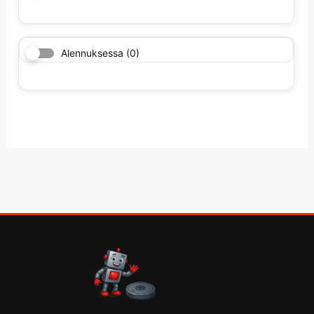
Alennuksessa
(0)
F
I
T