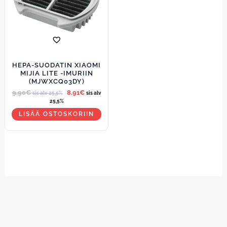
HEPA-SUODATIN XIAOMI
MIJIA LITE -IMURIIN
(MJWXCQ03DY)
9,90
€
8,91
€
sis alv 25,5%
sis alv
25,5%
LISÄÄ OSTOSKORIIN