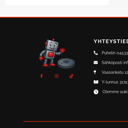
YHTEYSTIE
Puhelin 0453
Sähköposti in
F
I
T
Vaasankatu 12
a
n
i
c
s
k
Y-tunnus 3174
e
t
t
b
a
o
o
g
k
Olemme auki 
o
r
k
a
-
m
f