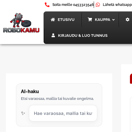
Siirry
Soita meille 0453323546
Lähetä whatsapp
sisältöön
ETUSIVU
KAUPPA
KIRJAUDU & LUO TUNNUS
AI-haku
Etsi varaosaa, mallia tai kuvaile ongelma.
✨