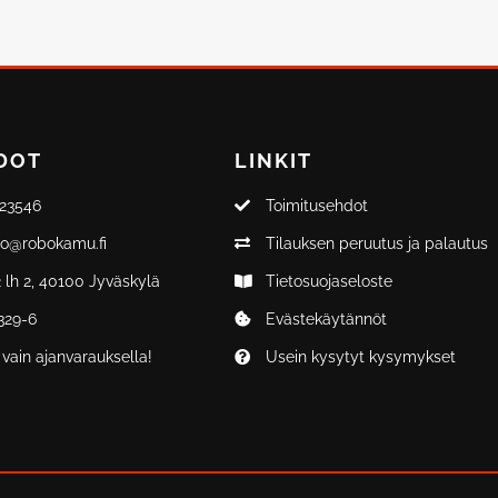
DOT
LINKIT
323546
Toimitusehdot
fo@robokamu.fi
Tilauksen peruutus ja palautus
 lh 2, 40100 Jyväskylä
Tietosuojaseloste
329-6
Evästekäytännöt
vain ajanvarauksella!
Usein kysytyt kysymykset