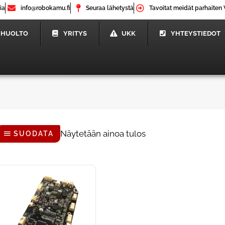
ia
info@robokamu.fi
Seuraa lähetystä
Tavoitat meidät parhaiten 
HUOLTO
YRITYS
UKK
YHTEYSTIEDOT
Näytetään ainoa tulos
SUODATA