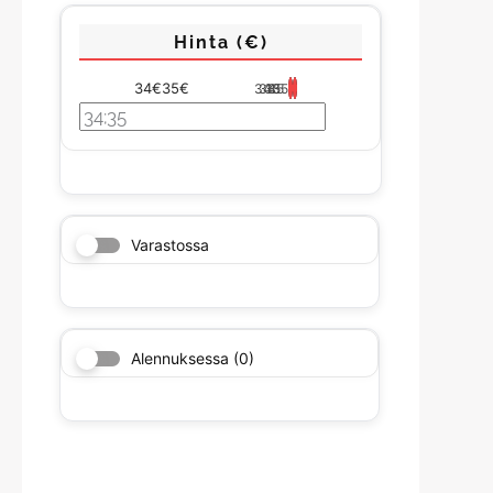
Hinta (€)
34€
35€
34
34
35
35
35
Varastossa
Alennuksessa
(0)