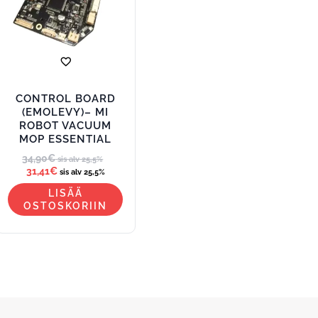
CONTROL BOARD
(EMOLEVY)– MI
ROBOT VACUUM
MOP ESSENTIAL
34,90
€
sis alv 25,5%
31,41
€
sis alv 25,5%
LISÄÄ
OSTOSKORIIN