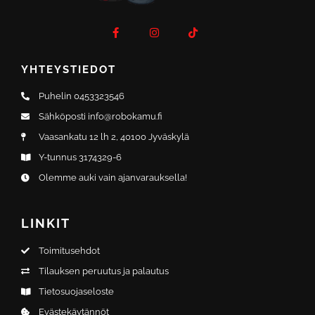
F
I
T
a
n
i
c
s
k
e
t
t
b
a
o
o
g
k
YHTEYSTIEDOT
o
r
k
a
-
m
Puhelin 0453323546
f
Sähköposti info@robokamu.fi
Vaasankatu 12 lh 2, 40100 Jyväskylä
Y-tunnus 3174329-6
Olemme auki vain ajanvarauksella!
LINKIT
Toimitusehdot
Tilauksen peruutus ja palautus
Tietosuojaseloste
Evästekäytännöt