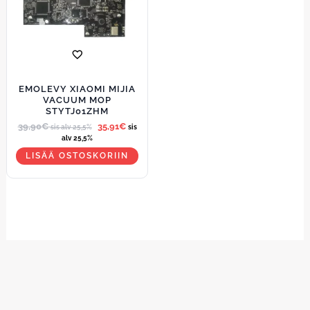
EMOLEVY XIAOMI MIJIA
VACUUM MOP
STYTJ01ZHM
39,90
€
35,91
€
sis alv 25,5%
sis
alv 25,5%
LISÄÄ OSTOSKORIIN