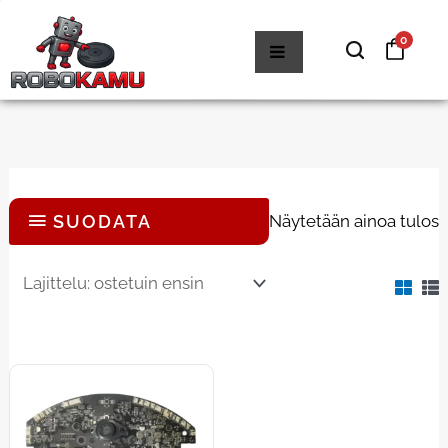
Siirry
0
sisältöön
SUODATA
Näytetään ainoa tulos