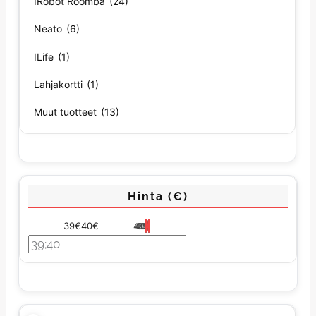
IRobot Roomba
(24)
Neato
(6)
ILife
(1)
Lahjakortti
(1)
Muut tuotteet
(13)
Hinta (€)
39€
40€
40
40
40
39
39